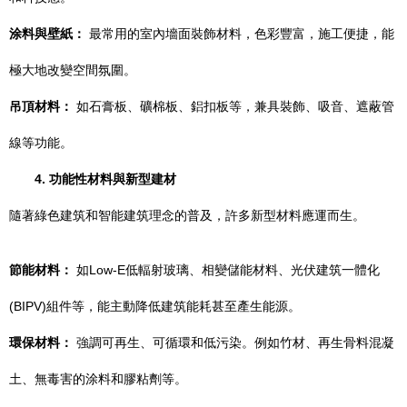
涂料與壁紙：
最常用的室內墻面裝飾材料，色彩豐富，施工便捷，能
極大地改變空間氛圍。
吊頂材料：
如石膏板、礦棉板、鋁扣板等，兼具裝飾、吸音、遮蔽管
線等功能。
4. 功能性材料與新型建材
隨著綠色建筑和智能建筑理念的普及，許多新型材料應運而生。
節能材料：
如Low-E低輻射玻璃、相變儲能材料、光伏建筑一體化
(BIPV)組件等，能主動降低建筑能耗甚至產生能源。
環保材料：
強調可再生、可循環和低污染。例如竹材、再生骨料混凝
土、無毒害的涂料和膠粘劑等。