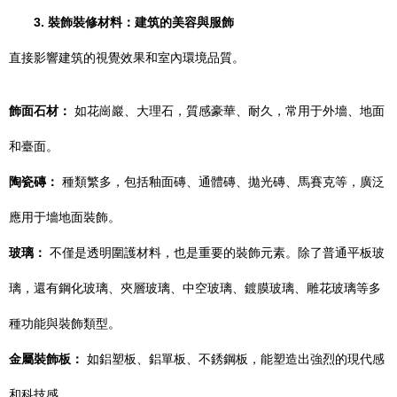
3. 裝飾裝修材料：建筑的美容與服飾
直接影響建筑的視覺效果和室內環境品質。
飾面石材：
如花崗巖、大理石，質感豪華、耐久，常用于外墻、地面
和臺面。
陶瓷磚：
種類繁多，包括釉面磚、通體磚、拋光磚、馬賽克等，廣泛
應用于墻地面裝飾。
玻璃：
不僅是透明圍護材料，也是重要的裝飾元素。除了普通平板玻
璃，還有鋼化玻璃、夾層玻璃、中空玻璃、鍍膜玻璃、雕花玻璃等多
種功能與裝飾類型。
金屬裝飾板：
如鋁塑板、鋁單板、不銹鋼板，能塑造出強烈的現代感
和科技感。