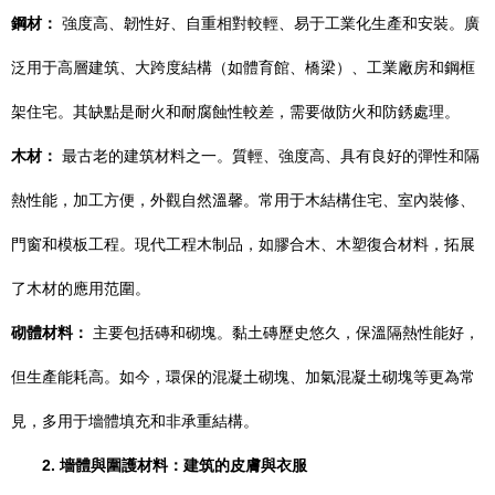
鋼材：
強度高、韌性好、自重相對較輕、易于工業化生產和安裝。廣
泛用于高層建筑、大跨度結構（如體育館、橋梁）、工業廠房和鋼框
架住宅。其缺點是耐火和耐腐蝕性較差，需要做防火和防銹處理。
木材：
最古老的建筑材料之一。質輕、強度高、具有良好的彈性和隔
熱性能，加工方便，外觀自然溫馨。常用于木結構住宅、室內裝修、
門窗和模板工程。現代工程木制品，如膠合木、木塑復合材料，拓展
了木材的應用范圍。
砌體材料：
主要包括磚和砌塊。黏土磚歷史悠久，保溫隔熱性能好，
但生產能耗高。如今，環保的混凝土砌塊、加氣混凝土砌塊等更為常
見，多用于墻體填充和非承重結構。
2. 墻體與圍護材料：建筑的皮膚與衣服